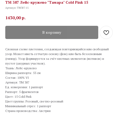
TM 387 Лейс-кружево "Тамара" Cold Pink 15
Артикул:
TM387-15
1430,00
р.
В корзину
Сложная схеме плетения, создающая повторяющийся или свободный
узор. Может иметь сетчатую основу (фон) или быть безосновным
(гипюр). Узор формируется за счёт плотных элементов (мотивов) и
пустот (ажурных участков).
Ткань: Лейс-кружево
Ширина раппорта: 55 см
Состав: 100% VI
Артикул: TM 387
Ед. измерения: 1 раппорт
Раппорт: 5 фрагментов
Цвет: 15 Cold Pink
Цвет группы: Розовый, светло-розовый
Минимальный отрез: 1 раппорт
Страна производства: Австрия