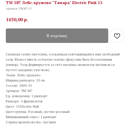
TM 387 Лейс-кружево "Тамара" Electric Pink 13
Артикул:
TM387-13
1430,00
р.
В корзину
Сложная схеме плетения, создающая повторяющийся или свободный
узор. Может иметь сетчатую основу (фон) или быть безосновным
(гипюр). Узор формируется за счёт плотных элементов (мотивов) и
пустот (ажурных участков).
Ткань: Лейс-кружево
Ширина раппорта: 55 см
Состав: 100% VI
Артикул: TM 387
Ед. измерения: 1 раппорт
Раппорт: 5 фрагментов
Цвет: 13 Electric Pink
Цвет группы: Розовый, светло-розовый
Минимальный отрез: 1 раппорт
Страна производства: Австрия