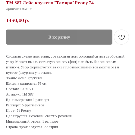
TM 387 Лейс-кружево "Тамара" Peony 74
Артикул:
TM387-74
1430,00
р.
В корзину
Сложная схеме плетения, создающая повторяющийся или свободный
узор. Может иметь сетчатую основу (фон) или быть безосновным
(гипюр). Узор формируется за счёт плотных элементов (мотивов) и
пустот (ажурных участков).
Ткань: Лейс-кружево
Ширина раппорта: 55 см
Состав: 100% VI
Артикул: TM 387
Ед. измерения: 1 раппорт
Раппорт: 5 фрагментов
Цвет: 74 Peony
Цвет группы: Розовый, светло-розовый
Минимальный отрез: 1 раппорт
Страна производства: Австрия