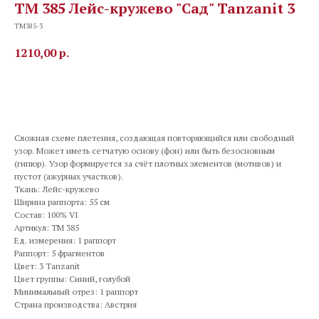
TM 385 Лейс-кружево "Сад" Tanzanit 3
TM385-3
1210,00
р.
В корзину
Сложная схеме плетения, создающая повторяющийся или свободный
узор. Может иметь сетчатую основу (фон) или быть безосновным
(гипюр). Узор формируется за счёт плотных элементов (мотивов) и
пустот (ажурных участков).
Ткань: Лейс-кружево
Ширина раппорта: 55 см
Состав: 100% VI
Артикул: TM 385
Ед. измерения: 1 раппорт
Раппорт: 5 фрагментов
Цвет: 3 Tanzanit
Цвет группы: Синий, голубой
Минимальный отрез: 1 раппорт
Страна производства: Австрия