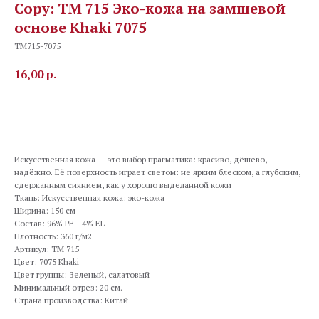
Copy: TM 715 Эко-кожа на замшевой
основе Khaki 7075
TM715-7075
16,00
р.
В корзину
Искусственная кожа — это выбор прагматика: красиво, дёшево,
надёжно. Её поверхность играет светом: не ярким блеском, а глубоким,
сдержанным сиянием, как у хорошо выделанной кожи
Ткань: Искусственная кожа; эко-кожа
Ширина: 150 см
Состав: 96% PE - 4% EL
Плотность: 360 г/м2
Артикул: TM 715
Цвет: 7075 Khaki
Цвет группы: Зеленый, салатовый
Минимальный отрез: 20 см.
Страна производства: Китай