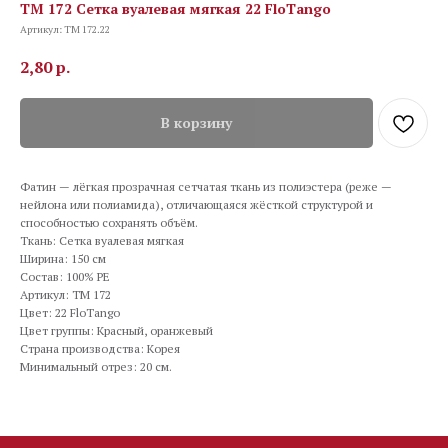
TM 172 Сетка вуалевая мягкая 22 FloTango
Артикул:
TM 172.22
2,80
р.
В корзину
Фатин — лёгкая прозрачная сетчатая ткань из полиэстера (реже —
нейлона или полиамида), отличающаяся жёсткой структурой и
способностью сохранять объём.
Ткань: Сетка вуалевая мягкая
Ширина: 150 см
Состав: 100% PE
Артикул: TM 172
Цвет: 22 FloTango
Цвет группы: Красный, оранжевый
Страна производства: Корея
Минимальный отрез: 20 см.