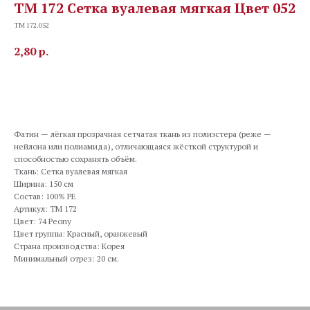
TM 172 Сетка вуалевая мягкая Цвет 052
TM 172.052
2,80
р.
В корзину
Фатин — лёгкая прозрачная сетчатая ткань из полиэстера (реже —
нейлона или полиамида), отличающаяся жёсткой структурой и
способностью сохранять объём.
Ткань: Сетка вуалевая мягкая
Ширина: 150 см
Состав: 100% PE
Артикул: TM 172
Цвет: 74 Peony
Цвет группы: Красный, оранжевый
Страна производства: Корея
Минимальный отрез: 20 см.