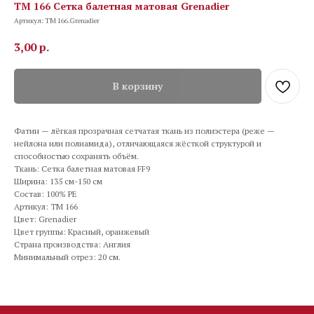
TM 166 Сетка балетная матовая Grenadier
Артикул:
TM 166.Grenadier
3,00
р.
В корзину
Фатин — лёгкая прозрачная сетчатая ткань из полиэстера (реже —
нейлона или полиамида), отличающаяся жёсткой структурой и
способностью сохранять объём.
Ткань: Сетка балетная матовая FF9
Ширина: 135 см-150 см
Состав: 100% PE
Артикул: TM 166
Цвет: Grenadier
Цвет группы: Красный, оранжевый
Страна производства: Англия
Минимальный отрез: 20 см.