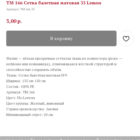
TM 166 Сетка балетная матовая 33 Lemon
Артикул:
TM 166.33
3,00
р.
В корзину
Фатин — лёгкая прозрачная сетчатая ткань из полиэстера (реже —
нейлона или полиамида), отличающаяся жёсткой структурой и
способностью сохранять объём.
Ткань: Сетка балетная матовая FF9
Ширина: 135 см-150 см
Состав: 100% PE
Артикул: TM 166
Цвет: Flo Lemon
Цвет группы: Желтый, лимонный
Страна производства: Англия
Минимальный отрез: 20 см.