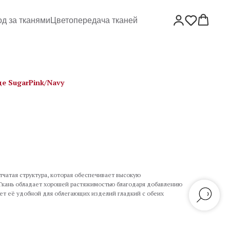
од за тканями
Цветопередача тканей
е SugarPink/Navy
тчатая структура, которая обеспечивает высокую
 Ткань обладает хорошей растяжимостью благодаря добавлению
лает её удобной для облегающих изделий гладкий с обеих