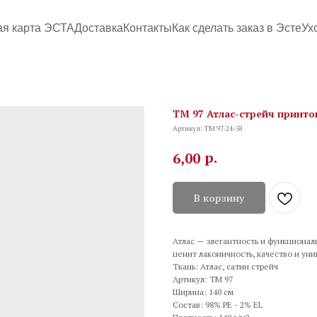
ая карта ЭСТА
Доставка
Контакты
Как сделать заказ в Эсте
Ух
TM 97 Атлас-стрейч принто
Артикул:
TM 97-24-58
р.
6,00
В корзину
Атлас — элегантность и функционал
ценит лаконичность, качество и уни
Ткань: Атлас, сатин стрейч
Артикул: TM 97
Ширина: 140 см
Состав: 98% PE - 2% EL