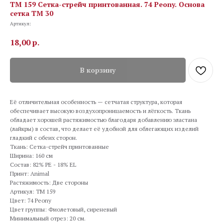
TM 159 Сетка-стрейч принтованная. 74 Peony. Основа
сетка ТМ 30
Артикул:
18,00
р.
В корзину
Её отличительная особенность — сетчатая структура, которая
обеспечивает высокую воздухопроницаемость и лёгкость. Ткань
обладает хорошей растяжимостью благодаря добавлению эластана
(лайкры) в состав, что делает её удобной для облегающих изделий
гладкий с обеих сторон.
Ткань: Сетка-стрейч принтованные
Ширина: 160 см
Состав: 82% PE - 18% EL
Принт: Animal
Растяжимость: Две стороны
Артикул: TM 159
Цвет: 74 Peony
Цвет группы: Фиолетовый, сиреневый
Минимальный отрез: 20 см.