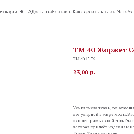
ая карта ЭСТА
Доставка
Контакты
Как сделать заказ в Эсте
Ух
TM 40 Жоржет C
TM 40.15.76
р.
23,00
В корзину
Уникальная ткань, сочетающая
популярной в мире моды. Это
неповторимые свойства. Глав
которая придаёт изделиям и
Ткань: Ткани деграде