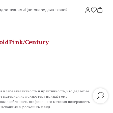
од за тканями
Цветопередача тканей
oldPink/Century
 в себе элегантность и практичность, что делает её
т материал из полиэстера придаёт ему
ная особенность шифона – его матовая поверхность
зысканный и роскошный вид.