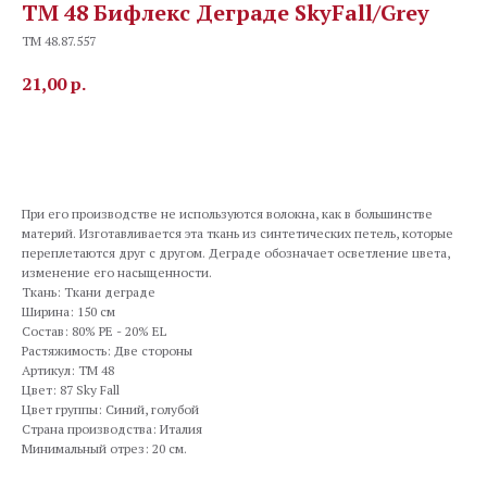
TM 48 Бифлекс Деграде SkyFall/Grey
TM 48.87.557
21,00
р.
В корзину
При его производстве не используются волокна, как в большинстве
материй. Изготавливается эта ткань из синтетических петель, которые
переплетаются друг с другом. Деграде обозначает осветление цвета,
изменение его насыщенности.
Ткань: Ткани деграде
Ширина: 150 см
Состав: 80% PE - 20% EL
Растяжимость: Две стороны
Артикул: TM 48
Цвет: 87 Sky Fall
Цвет группы: Синий, голубой
Страна производства: Италия
Минимальный отрез: 20 см.