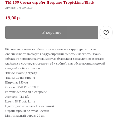
TM 159 Сетка стрейч Деграде TropicLime/Black
Артикул:
TM 159.38.59
19,00
р.
В корзину
Её отличительная особенность — сетчатая структура, которая
обеспечивает высокую воздухопроницаемость и лёгкость. Ткань
обладает хорошей растяжимостью благодаря добавлению эластана
(лайкры) в состав, что делает её удобной для облегающих изделий
гладкий с обеих сторон.
Ткань: Ткани деграде
Ткань: Сетка стрейч
Ширина: 150 см
Состав: 83% PE - 17% EL
Растяжимость: Две стороны
Артикул: TM 159
Цвет: 38 Tropic Lime
Цвет группы: Желтый, лимонный
Страна производства: Россия
Минимальный отрез: 20 см.