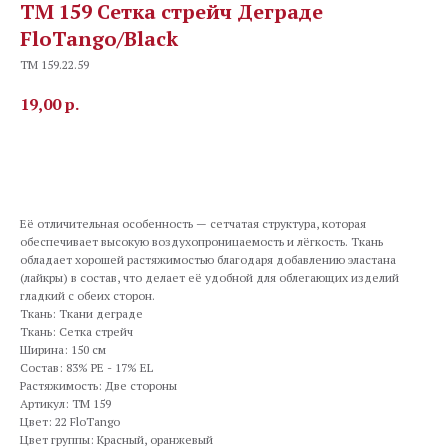
TM 159 Сетка стрейч Деграде
FloTango/Black
TM 159.22.59
19,00
р.
В корзину
Её отличительная особенность — сетчатая структура, которая
обеспечивает высокую воздухопроницаемость и лёгкость. Ткань
обладает хорошей растяжимостью благодаря добавлению эластана
(лайкры) в состав, что делает её удобной для облегающих изделий
гладкий с обеих сторон.
Ткань: Ткани деграде
Ткань: Сетка стрейч
Ширина: 150 см
Состав: 83% PE - 17% EL
Растяжимость: Две стороны
Артикул: TM 159
Цвет: 22 FloTango
Цвет группы: Красный, оранжевый