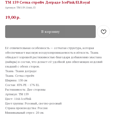
TM 159 Сетка стрейч Деграде IcePink/El.Royal
Артикул:
TM 159.11666.53
19,00
р.
В корзину
Её отличительная особенность — сетчатая структура, которая
обеспечивает высокую воздухопроницаемость и лёгкость. Ткань
обладает хорошей растяжимостью благодаря добавлению эластана
(лайкры) в состав, что делает её удобной для облегающих изделий
гладкий с обеих сторон.
Ткань: Ткани деграде
Ткань: Сетка стрейч
Ширина: 150 см
Состав: 83% PE - 17% EL
Растяжимость: Две стороны
Артикул: TM 159
Цвет: 1166 IcePink
Цвет группы: Розовый, светло-розовый
Страна производства: Россия
Минимальный отрез: 20 см.