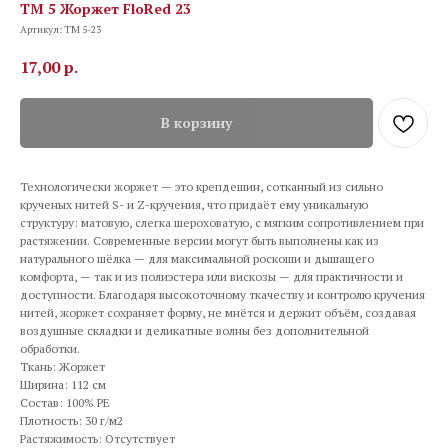
TM 5 Жоржет FloRed 23
Артикул:
TM 5-23
17,00
р.
В корзину
Технологически жоржет — это крепдешин, сотканный из сильно
крученых нитей S- и Z-кручения, что придаёт ему уникальную
структуру: матовую, слегка шероховатую, с мягким сопротивлением при
растяжении. Современные версии могут быть выполнены как из
натурального шёлка — для максимальной роскоши и дышащего
комфорта, — так и из полиэстера или вискозы — для практичности и
доступности. Благодаря высокоточному ткачеству и контролю кручения
нитей, жоржет сохраняет форму, не мнётся и держит объём, создавая
воздушные складки и деликатные волны без дополнительной
обработки.
Ткань: Жоржет
Ширина: 112 см
Состав: 100% PE
Плотность: 30 г/м2
Растяжимость: Отсутствует