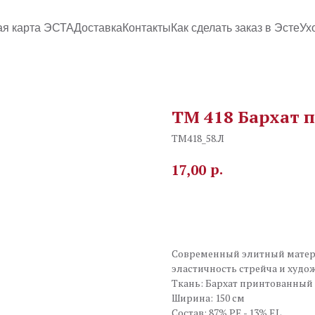
ая карта ЭСТА
Доставка
Контакты
Как сделать заказ в Эсте
Ух
TM 418 Бархат 
TM418_58.Л
р.
17,00
В корзину
Современный элитный матери
эластичность стрейча и худ
Ткань: Бархат принтованный
Ширина: 150 см
Состав: 87% PE - 13% EL