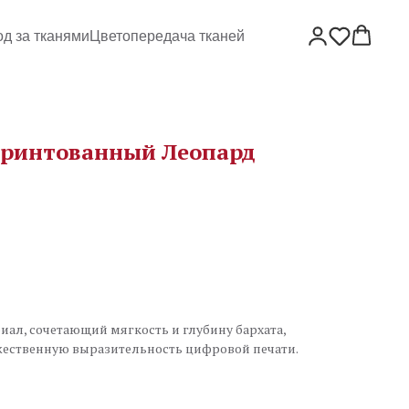
од за тканями
Цветопередача тканей
принтованный Леопард
ал, сочетающий мягкость и глубину бархата,
ожественную выразительность цифровой печати.