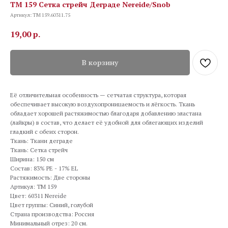
TM 159 Сетка стрейч Деграде Nereide/Snob
Артикул:
TM 159.60311.75
19,00
р.
В корзину
Её отличительная особенность — сетчатая структура, которая
обеспечивает высокую воздухопроницаемость и лёгкость. Ткань
обладает хорошей растяжимостью благодаря добавлению эластана
(лайкры) в состав, что делает её удобной для облегающих изделий
гладкий с обеих сторон.
Ткань: Ткани деграде
Ткань: Сетка стрейч
Ширина: 150 см
Состав: 83% PE - 17% EL
Растяжимость: Две стороны
Артикул: TM 159
Цвет: 60311 Nereide
Цвет группы: Синий, голубой
Страна производства: Россия
Минимальный отрез: 20 см.