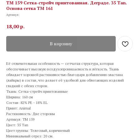
TM 159 Сетка-стрейч принтованная. Деграде. 35 Tan.
Основа сетка ТМ 161
Артикул:
18,00
р.
В корзину
Её отличительная особенность — сетчатая структура, которая
обеспечивает высокую воздухопроницаемость и лёгкость. Ткань
обладает хорошей растяжимостью благодаря добавлению эластана
(лайкры) в состав, что делает её удобной для облегающих изделий
гладкий с обеих сторон.
Ткань: Сетка-стрейч принтованные
Ширина: 160 см
Состав: 82% PE - 18% EL
Принт: Animal
Растяжимость: Две стороны
Артикул: TM 159
Цвет: 35 Tan
Цвет группы: Телесный, коричневый
Минимальный отрез: 20 см.