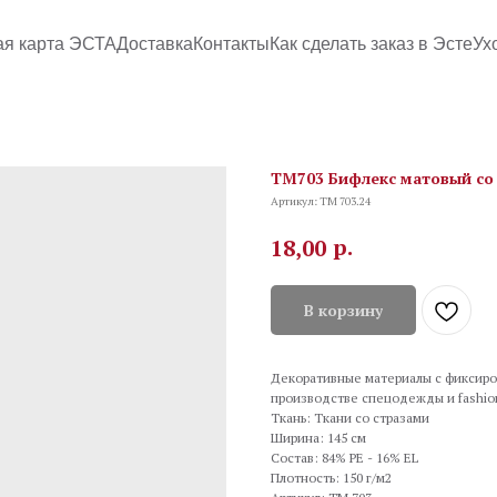
ая карта ЭСТА
Доставка
Контакты
Как сделать заказ в Эсте
Ух
TM703 Бифлекс матовый со 
Артикул:
TM 703.24
р.
18,00
В корзину
Декоративные материалы с фиксиро
производстве спецодежды и fashio
Ткань: Ткани со стразами
Ширина: 145 см
Состав: 84% PE - 16% EL
Плотность: 150 г/м2