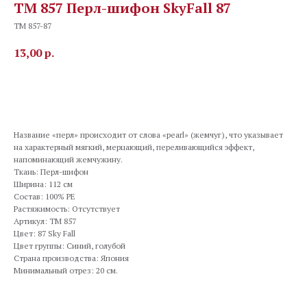
TM 857 Перл-шифон SkyFall 87
TM 857-87
13,00
р.
В корзину
Название «перл» происходит от слова «pearl» (жемчуг), что указывает
на характерный мягкий, мерцающий, переливающийся эффект,
напоминающий жемчужину.
Ткань: Перл-шифон
Ширина: 112 см
Состав: 100% PE
Растяжимость: Отсутствует
Артикул: TM 857
Цвет: 87 Sky Fall
Цвет группы: Синий, голубой
Страна производства: Япония
Минимальный отрез: 20 см.