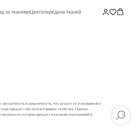
од за тканями
Цветопередача тканей
е элегантность и практичность, что делает её популярной в
стера придаёт ему неповторимые свойства. Главная
 поверхность которая придаёт изделиям изысканный и