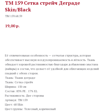
TM 159 Сетка стрейч Деграде
Skin/Black
TM 159.68.59
19,00
р.
В корзину
Её отличительная особенность — сетчатая структура, которая
обеспечивает высокую воздухопроницаемость и лёгкость. Ткань
обладает хорошей растяжимостью благодаря добавлению эластана
(лайкры) в состав, что делает её удобной для облегающих изделий
гладкий с обеих сторон.
Ткань: Ткани деграде
Ткань: Сетка стрейч
Ширина: 150 см
Состав: 83% PE . 17% EL
Растяжимость: Две стороны
Артикул: TM 159
Цвет: 68 Skin
Цвет группы: Телесный, коричневый