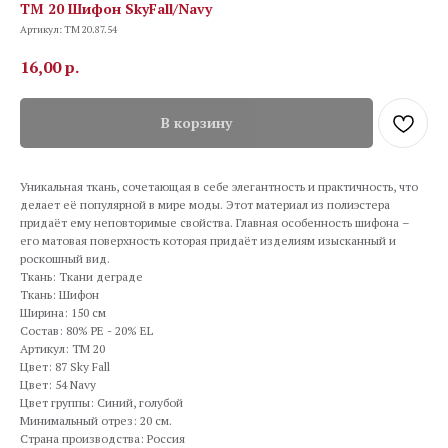
TM 20 Шифон SkyFall/Navy
Артикул:
TM 20.87.54
16,00
р.
В корзину
Уникальная ткань, сочетающая в себе элегантность и практичность, что
делает её популярной в мире моды. Этот материал из полиэстера
придаёт ему неповторимые свойства. Главная особенность шифона –
его матовая поверхность которая придаёт изделиям изысканный и
роскошный вид.
Ткань: Ткани деграде
Ткань: Шифон
Ширина: 150 см
Состав: 80% PE - 20% EL
Артикул: TM 20
Цвет: 87 Sky Fall
Цвет: 54 Navy
Цвет группы: Синий, голубой
Минимальный отрез: 20 см.
Страна производства: Россия