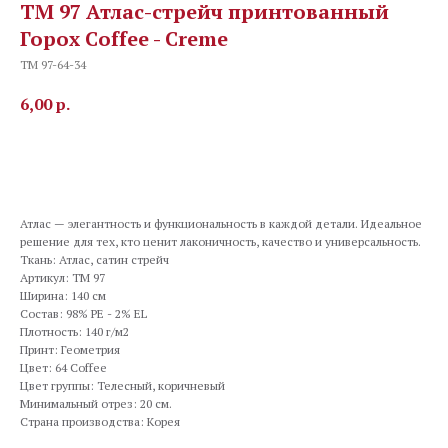
TM 97 Атлас-стрейч принтованный
Горох Coffee - Creme
TM 97-64-34
6,00
р.
В корзину
Атлас — элегантность и функциональность в каждой детали. Идеальное
решение для тех, кто ценит лаконичность, качество и универсальность.
Ткань: Атлас, сатин стрейч
Артикул: TM 97
Ширина: 140 см
Состав: 98% PE - 2% EL
Плотность: 140 г/м2
Принт: Геометрия
Цвет: 64 Coffee
Цвет группы: Телесный, коричневый
Минимальный отрез: 20 см.
Страна производства: Корея