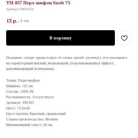
TM 857 Перл-шифон Snob 75
Артикул:
TM 857.24
13
р.
/
1 см
В корзину
Название «перл» происходит от слова «pearl» (жемчуг), что указывает
на характерный мягкий, мерцающий, переливающийся эффект,
напоминающий жемчужину.
Ткань: Перл-шифон
Ширина: 112 см
Состав: 100% PE
Растяжимость: Отсутствует
Артикул: TM 857
Цвет: 75 Snob
Цвет группы: Красный, оранжевый
Страна производства: Япония
Минимальный отрез: 20 см.