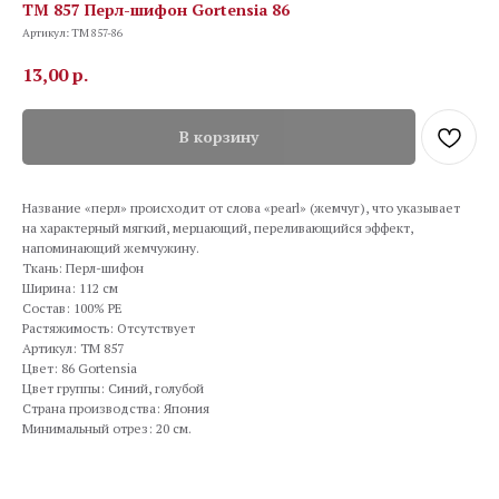
TM 857 Перл-шифон Gortensia 86
Артикул:
TM 857-86
13,00
р.
В корзину
Название «перл» происходит от слова «pearl» (жемчуг), что указывает
на характерный мягкий, мерцающий, переливающийся эффект,
напоминающий жемчужину.
Ткань: Перл-шифон
Ширина: 112 см
Состав: 100% PE
Растяжимость: Отсутствует
Артикул: TM 857
Цвет: 86 Gortensia
Цвет группы: Синий, голубой
Страна производства: Япония
Минимальный отрез: 20 см.