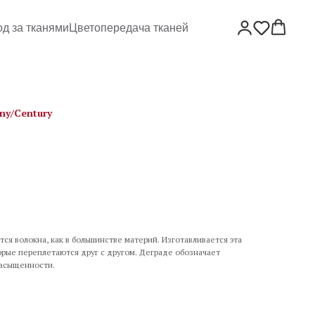
од за тканями
Цветопередача тканей
ny/Century
ся волокна, как в большинстве материй. Изготавливается эта
торые переплетаются друг с другом. Деграде обозначает
насыщенности.