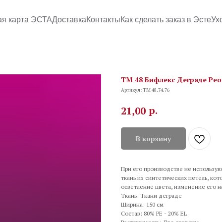
ая карта ЭСТА
Доставка
Контакты
Как сделать заказ в Эсте
Ух
TM 48 Бифлекс Деграде Peo
Артикул:
TM 48.74.76
р.
21,00
В корзину
При его производстве не используют
ткань из синтетических петель, ко
осветление цвета, изменение его 
Ткань: Ткани деграде
Ширина: 150 см
Состав: 80% PE - 20% EL