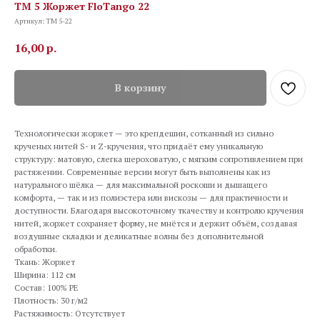
TM 5 Жоржет FloTango 22
Артикул:
TM 5-22
16,00
р.
В корзину
Технологически жоржет — это крепдешин, сотканный из сильно
крученых нитей S- и Z-кручения, что придаёт ему уникальную
структуру: матовую, слегка шероховатую, с мягким сопротивлением при
растяжении. Современные версии могут быть выполнены как из
натурального шёлка — для максимальной роскоши и дышащего
комфорта, — так и из полиэстера или вискозы — для практичности и
доступности. Благодаря высокоточному ткачеству и контролю кручения
нитей, жоржет сохраняет форму, не мнётся и держит объём, создавая
воздушные складки и деликатные волны без дополнительной
обработки.
Ткань: Жоржет
Ширина: 112 см
Состав: 100% PE
Плотность: 30 г/м2
Растяжимость: Отсутствует