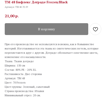
TM 48 Бифлекс Деграде Frozen/Black
Артикул:
TM 48.70.59
21,00
р.
В корзину
При его производстве не используются волокна, как в большинстве
материй. Изготавливается эта ткань из синтетических петель, которые
переплетаются друг с другом. Деграде обозначает осветление цвета,
изменение его насыщенности.
Ткань: Ткани деграде
Ширина: 150 см
Состав: 80% PE - 20% EL
Растяжимость: Две стороны
Артикул: TM 48
Цвет: 70 Frozen
Цвет группы: Зеленый, салатовый
Страна производства: Италия
Минимальный отрез: 20 см.