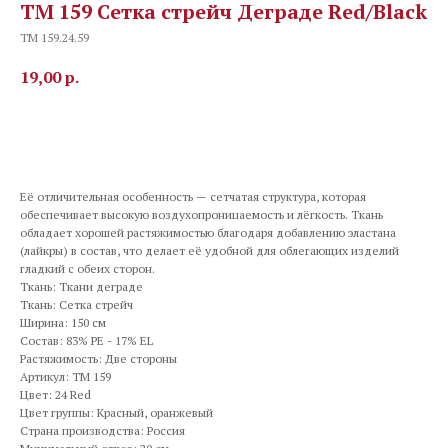
TM 159 Сетка стрейч Деграде Red/Black
TM 159.24.59
19,00
р.
В корзину
Её отличительная особенность — сетчатая структура, которая
обеспечивает высокую воздухопроницаемость и лёгкость. Ткань
обладает хорошей растяжимостью благодаря добавлению эластана
(лайкры) в состав, что делает её удобной для облегающих изделий
гладкий с обеих сторон.
Ткань: Ткани деграде
Ткань: Сетка стрейч
Ширина: 150 см
Состав: 83% PE - 17% EL
Растяжимость: Две стороны
Артикул: TM 159
Цвет: 24 Red
Цвет группы: Красный, оранжевый
Страна производства: Россия