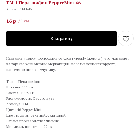
TM 1 Перл-шифон PepperMint 46
Артикул:
TM 1-46
16
р.
/
1 см
В корзину
Название «перл» происходит от слова «pearl» (жемчуг), что указывает
на характерный мягкий, мерцающий, переливающийся эффект,
напоминающий жемчужину.
Ткань: Перл-шифон
Ширина: 112 см
Состав: 100% PE
Растяжимость: Отсутствует
Артикул: TM 1
Цвет: 46 Pepper Mint
Цвет группы: Зеленый, салатовый
Страна производства: Япония
Минимальный отрез: 20 см.