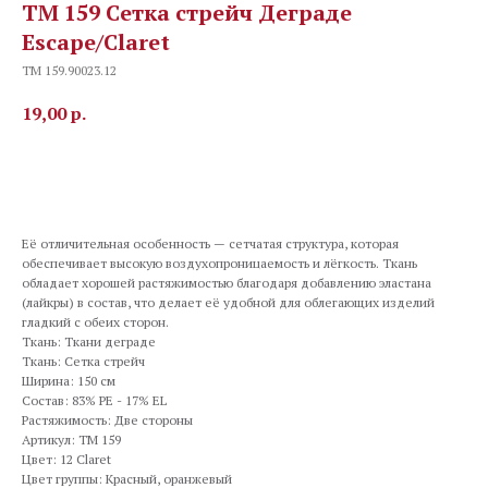
TM 159 Сетка стрейч Деграде
Escape/Claret
TM 159.90023.12
19,00
р.
В корзину
Её отличительная особенность — сетчатая структура, которая
обеспечивает высокую воздухопроницаемость и лёгкость. Ткань
обладает хорошей растяжимостью благодаря добавлению эластана
(лайкры) в состав, что делает её удобной для облегающих изделий
гладкий с обеих сторон.
Ткань: Ткани деграде
Ткань: Сетка стрейч
Ширина: 150 см
Состав: 83% PE - 17% EL
Растяжимость: Две стороны
Артикул: TM 159
Цвет: 12 Claret
Цвет группы: Красный, оранжевый