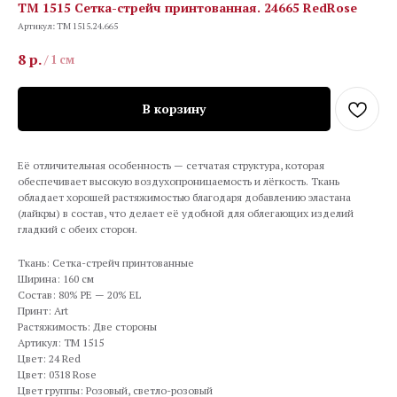
TM 1515 Сетка-стрейч принтованная. 24665 RedRose
Артикул:
TM 1515.24.665
8
р.
/
1 см
В корзину
Её отличительная особенность — сетчатая структура, которая
обеспечивает высокую воздухопроницаемость и лёгкость. Ткань
обладает хорошей растяжимостью благодаря добавлению эластана
(лайкры) в состав, что делает её удобной для облегающих изделий
гладкий с обеих сторон.
Ткань: Сетка-стрейч принтованные
Ширина: 160 см
Состав: 80% PE — 20% EL
Принт: Art
Растяжимость: Две стороны
Артикул: TM 1515
Цвет: 24 Red
Цвет: 0318 Rose
Цвет группы: Розовый, светло-розовый