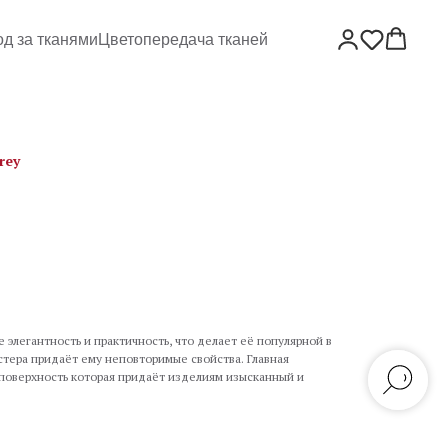
од за тканями
Цветопередача тканей
rey
е элегантность и практичность, что делает её популярной в
стера придаёт ему неповторимые свойства. Главная
 поверхность которая придаёт изделиям изысканный и