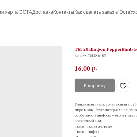
ая карта ЭСТА
Доставка
Контакты
Как сделать заказ в Эсте
Ух
TM 20 Шифон PepperMint/G
Артикул:
TM 20.46.557
р.
16,00
В корзину
Уникальная ткань, сочетающая в себ
мире моды. Этот материал из полиэ
особенность шифона – его матовая
роскошный вид.
Ткань: Ткани деграде
Ткань: Шифон