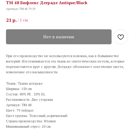
TM 48 Бифлекс Деграде Antique/Black
Артикул:
TM 48.79.59
21
р.
/
1 см
Нет в наличии
При его производстве не используются волокна, как в большинстве
материй. Изготавливается эта ткань из синтетических петель, которые
переплетаются друг с другом. Деграде обозначает осветление цвета,
изменение его насыщенности.
Ткань: Ткани деграде
Ширина: 150 см
Состав: 80% PE . 20% EL
Растяжимость: Две стороны
Артикул: TM 48
Цвет: 79 Antique
Цвет группы: Телесный, коричневый
Страна производства: Италия
Минимальный отрез: 20 см.