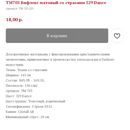
TM703 Бифлекс матовый со стразами 529 Dance
Артикул:
TM 703.529
18,00
р.
В корзину
Декоративные материалы с фиксированными кристаллическими
элементами, применяемые в производстве спецодежды и fashion-
индустрии.
Ткань: Ткани со стразами
Ширина: 145 см
Состав: 84% PE - 16% EL
Плотность: 150 г/м2
Артикул: TM 703
Цвет: 529 Dance
Цвет группы: Телесный, коричневый
Спецификация: Стразы SS12
Камни: Cristall AB
Минимальный отрез: 20 см.