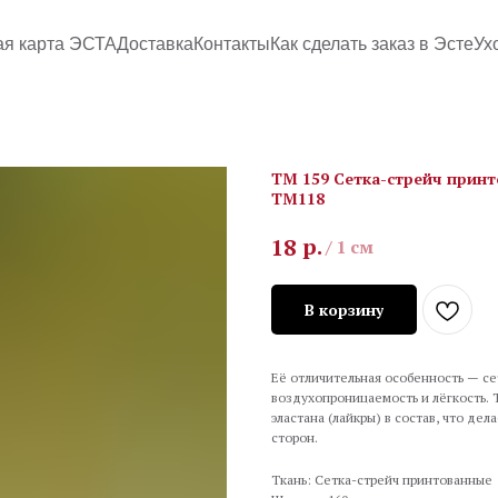
ая карта ЭСТА
Доставка
Контакты
Как сделать заказ в Эсте
Ух
TM 159 Сетка-стрейч принт
ТМ118
р.
18
/
1 см
В корзину
Её отличительная особенность — се
воздухопроницаемость и лёгкость.
эластана (лайкры) в состав, что де
сторон.
Ткань: Сетка-стрейч принтованные