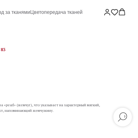
од за тканями
Цветопередача тканей
 83
а «pearl» (жемчуг), что указывает на характерный мягкий,
кт, напоминающий жемчужину.