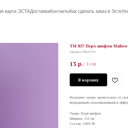
ая карта ЭСТА
Доставка
Контакты
Как сделать заказ в Эсте
Ух
TM 857 Перл-шифон Mallow
Артикул:
TM 857-83
р.
13
/
1 см
В корзину
Название «перл» происходит от слов
мерцающий, переливающийся эффе
Ткань: Перл-шифон
Ширина: 112 см
Состав: 100% PE