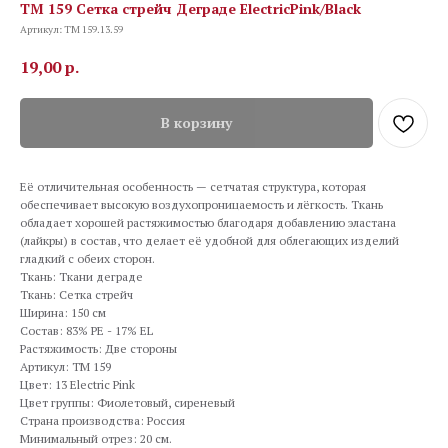
TM 159 Сетка стрейч Деграде ElectricPink/Black
Артикул:
TM 159.13.59
19,00
р.
В корзину
Её отличительная особенность — сетчатая структура, которая
обеспечивает высокую воздухопроницаемость и лёгкость. Ткань
обладает хорошей растяжимостью благодаря добавлению эластана
(лайкры) в состав, что делает её удобной для облегающих изделий
гладкий с обеих сторон.
Ткань: Ткани деграде
Ткань: Сетка стрейч
Ширина: 150 см
Состав: 83% PE - 17% EL
Растяжимость: Две стороны
Артикул: TM 159
Цвет: 13 Electric Pink
Цвет группы: Фиолетовый, сиреневый
Страна производства: Россия
Минимальный отрез: 20 см.