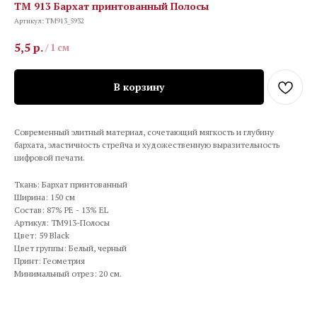
TM 913 Бархат принтованный Полосы
Артикул:
TM913_5932
5,5
р.
/
1 см
В корзину
Современный элитный материал, сочетающий мягкость и глубину
бархата, эластичность стрейча и художественную выразительность
цифровой печати.
Ткань: Бархат принтованный
Ширина: 150 см
Состав: 87% PE - 13% EL
Артикул: TM913-Полосы
Цвет: 59 Black
Цвет группы: Белый, черный
Принт: Геометрия
Минимальный отрез: 20 см.