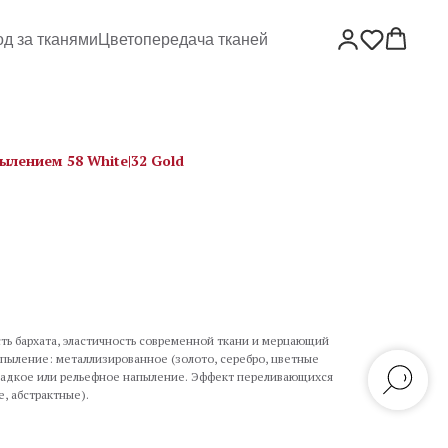
од за тканями
Цветопередача тканей
ылением 58 White|32 Gold
сть бархата, эластичность современной ткани и мерцающий
пыление: металлизированное (золото, серебро, цветные
гладкое или рельефное напыление. Эффект переливающихся
, абстрактные).