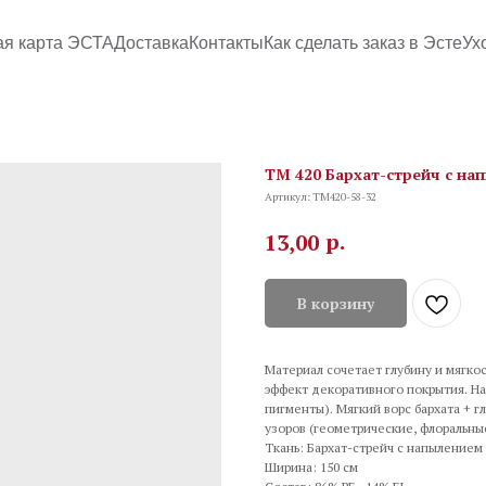
ая карта ЭСТА
Доставка
Контакты
Как сделать заказ в Эсте
Ух
TM 420 Бархат-стрейч с нап
Артикул:
TM420-58-32
р.
13,00
В корзину
Материал сочетает глубину и мягко
эффект декоративного покрытия. На
пигменты). Мягкий ворс бархата + 
узоров (геометрические, флоральные
Ткань: Бархат-стрейч с напылением
Ширина: 150 см