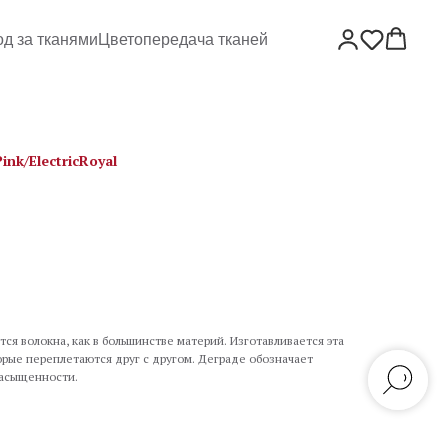
од за тканями
Цветопередача тканей
nk/ElectricRoyal
ся волокна, как в большинстве материй. Изготавливается эта
торые переплетаются друг с другом. Деграде обозначает
насыщенности.