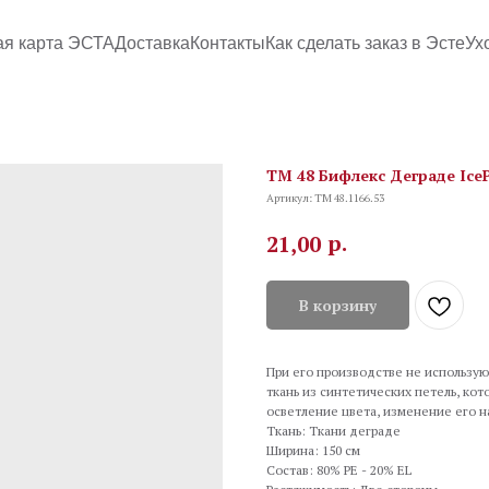
ая карта ЭСТА
Доставка
Контакты
Как сделать заказ в Эсте
Ух
TM 48 Бифлекс Деграде IcePi
Артикул:
TM 48.1166.53
р.
21,00
В корзину
При его производстве не используют
ткань из синтетических петель, ко
осветление цвета, изменение его 
Ткань: Ткани деграде
Ширина: 150 см
Состав: 80% PE - 20% EL