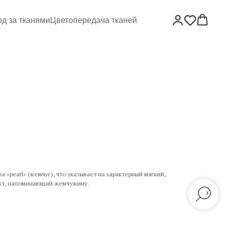
од за тканями
Цветопередача тканей
а «pearl» (жемчуг), что указывает на характерный мягкий,
кт, напоминающий жемчужину.