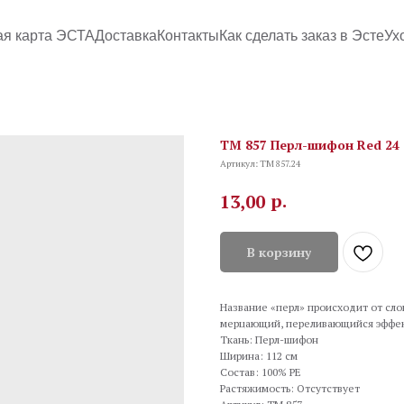
ая карта ЭСТА
Доставка
Контакты
Как сделать заказ в Эсте
Ух
TM 857 Перл-шифон Red 24
Артикул:
TM 857.24
р.
13,00
В корзину
Название «перл» происходит от слов
мерцающий, переливающийся эффе
Ткань: Перл-шифон
Ширина: 112 см
Состав: 100% PE
Растяжимость: Отсутствует