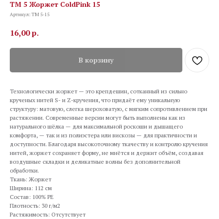
TM 5 Жоржет ColdPink 15
Артикул:
TM 5-15
16,00
р.
В корзину
Технологически жоржет — это крепдешин, сотканный из сильно
крученых нитей S- и Z-кручения, что придаёт ему уникальную
структуру: матовую, слегка шероховатую, с мягким сопротивлением при
растяжении. Современные версии могут быть выполнены как из
натурального шёлка — для максимальной роскоши и дышащего
комфорта, — так и из полиэстера или вискозы — для практичности и
доступности. Благодаря высокоточному ткачеству и контролю кручения
нитей, жоржет сохраняет форму, не мнётся и держит объём, создавая
воздушные складки и деликатные волны без дополнительной
обработки.
Ткань: Жоржет
Ширина: 112 см
Состав: 100% PE
Плотность: 30 г/м2
Растяжимость: Отсутствует