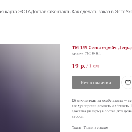
ая карта ЭСТА
Доставка
Контакты
Как сделать заказ в Эсте
Ух
TM 159 Сетка стрейч Деград
Артикул:
TM 159.58.1
р.
19
/
1 см
Нет в наличии
Её отличительная особенность — се
воздухопроницаемость и лёгкость.
эластана (лайкры) в состав, что де
сторон.
Ткань: Ткани деграде