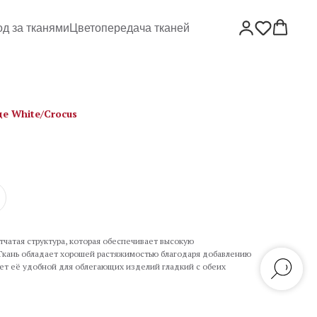
од за тканями
Цветопередача тканей
е White/Crocus
тчатая структура, которая обеспечивает высокую
 Ткань обладает хорошей растяжимостью благодаря добавлению
лает её удобной для облегающих изделий гладкий с обеих