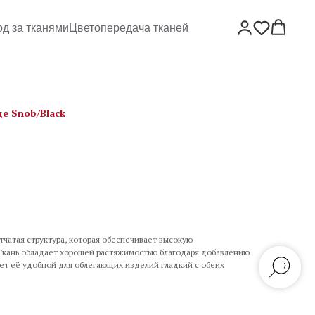
од за тканями
Цветопередача тканей
е Snob/Black
тчатая структура, которая обеспечивает высокую
 Ткань обладает хорошей растяжимостью благодаря добавлению
лает её удобной для облегающих изделий гладкий с обеих