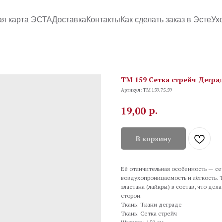
ая карта ЭСТА
Доставка
Контакты
Как сделать заказ в Эсте
Ух
TM 159 Сетка стрейч Деград
Артикул:
TM 159.75.59
р.
19,00
В корзину
Её отличительная особенность — се
воздухопроницаемость и лёгкость.
эластана (лайкры) в состав, что де
сторон.
Ткань: Ткани деграде
Ткань: Сетка стрейч