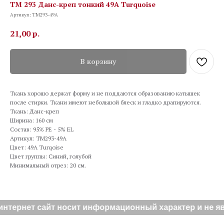
TM 293 Данс-креп тонкий 49A Turquoise
Артикул:
TM293-49A
21,00
р.
В корзину
Ткань хорошо держат форму и не поддаются образованию катышек
после стирки. Ткани имеют небольшой блеск и гладко драпируются.
Ткань: Данс-креп
Ширина: 160 см
Состав: 95% PE - 5% EL
Артикул: TM293-49A
Цвет: 49A Turqoise
Цвет группы: Синий, голубой
Минимальный отрез: 20 см.
нтернет сайт носит информационный характер и не яв